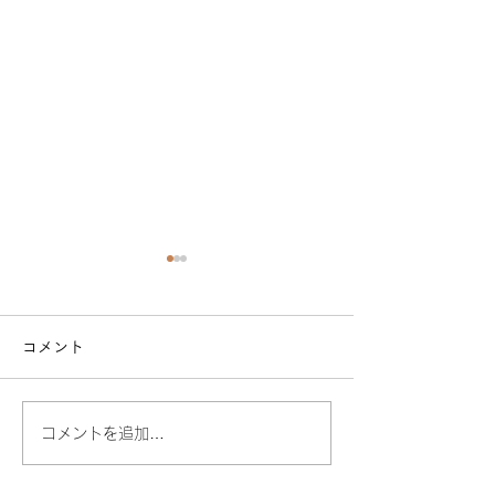
コメント
死別ドゥーラに
コメントを追加…
ながさき妊産婦の会
(Nagasaki Pregnancy