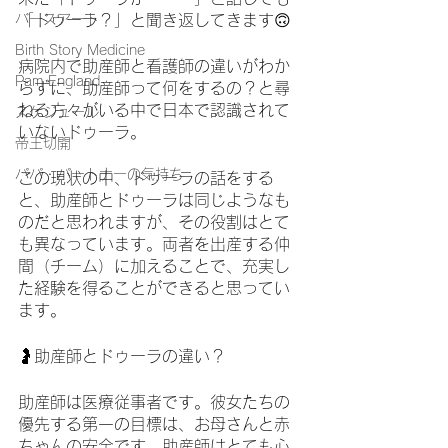
バースアート
「ドゥーラ？」と聞き返してきます🙃
Birth Story Medicine
病院内で助産師と看護師の違いがわか
Pam England
らずに、助産師って何をするの？と尋
ねる方々がいる中で日本で認識されて
スケジュール
いないドゥーラ。
帝王切開
パパ・パートナーの気持ち
この現状の中、ドゥーラの話をする
と、助産師とドゥーラは同じようなも
のだと思われますが、その役割はとて
も異なっています。両者を出産する仲
間（チーム）に加えることで、充実し
た経験を得ることができると思ってい
ます。
🤰助産師とドゥーラの違い？
助産師は医療従事者です。彼女たちの
優先する第一の目標は、お母さんと赤
ちゃんの安全です。助産師はとても心