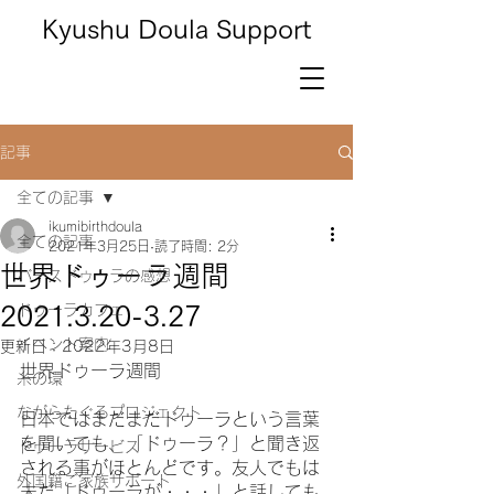
Kyushu Doula Support
記事
全ての記事
ikumibirthdoula
全ての記事
2021年3月25日
読了時間: 2分
世界ドゥーラ週間
バースドゥーラの感想
2021.3.20-3.27
ドゥーラカフェ
イベント案内
更新日：
2022年3月8日
世界ドゥーラ週間
糸の環
ながらたぐるプロジェクト
日本ではまだまだドゥーラという言葉
を聞いても、「ドゥーラ？」と聞き返
ドゥーラサービス
される事がほとんどです。友人でもは
外国籍ご家族サポート
未だ「ドゥーラが・・・」と話しても