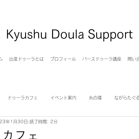
Kyushu Doula Support
ム
出産ドゥーラとは
プロフィール
バースドゥーラ講座
問い
ドゥーラカフェ
イベント案内
糸の環
ながらたぐ
023年1月30日
読了時間: 2分
族サポート
バースアート
Birth Story Medicine
Pam En
 カフェ