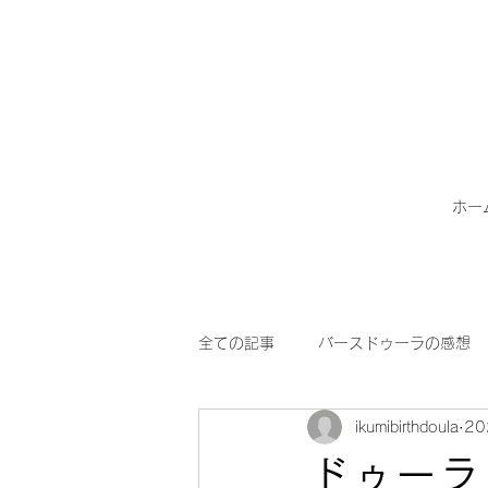
ホー
全ての記事
バースドゥーラの感想
ikumibirthdoula
2
ドゥーラサービス
外国籍ご家
ドゥーラ