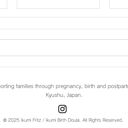
2月
村づくり - 現代の親の挑戦 by
Nikki Shaheed
rting families through pregnancy, birth and postpar
Kyushu, Japan.
© 2025 Ikumi Fritz / Ikumi Birth Doula. All Rights Reserved.