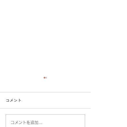
コメント
オンライン Doula Cafe
コメントを追加…
ながさき妊産婦