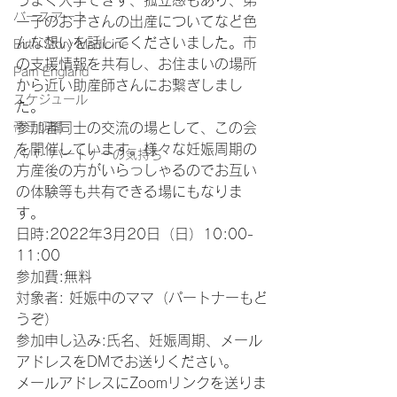
うまく入手できず、孤立感もあり、第
バースアート
一子のお子さんの出産についてなど色
んな想いを話してくださいました。市
Birth Story Medicine
の支援情報を共有し、お住まいの場所
Pam England
から近い助産師さんにお繋ぎしまし
スケジュール
た。
帝王切開
参加者同士の交流の場として、この会
を開催しています。様々な妊娠周期の
パパ・パートナーの気持ち
方産後の方がいらっしゃるのでお互い
の体験等も共有できる場にもなりま
す。
日時:2022年3月20日（日）10:00-
11:00
参加費:無料
対象者: 妊娠中のママ（パートナーもど
うぞ）
参加申し込み:氏名、妊娠周期、メール
アドレスをDMでお送りください。
メールアドレスにZoomリンクを送りま