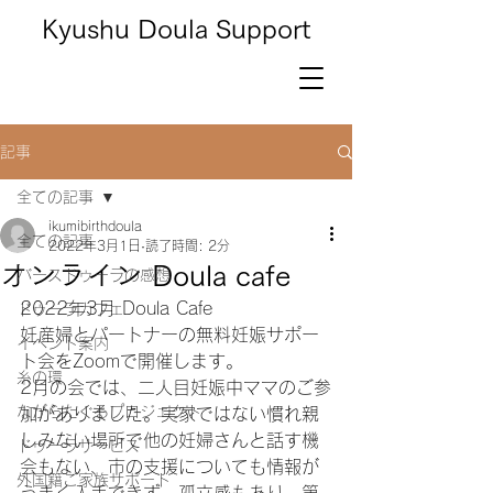
Kyushu Doula Support
記事
全ての記事
ikumibirthdoula
全ての記事
2022年3月1日
読了時間: 2分
オンライン Doula cafe
バースドゥーラの感想
2022年3月 Doula Cafe
ドゥーラカフェ
妊産婦とパートナーの無料妊娠サポー
イベント案内
ト会をZoomで開催します。
糸の環
2月の会では、二人目妊娠中ママのご参
ながらたぐるプロジェクト
加がありました。実家ではない慣れ親
しみない場所で他の妊婦さんと話す機
ドゥーラサービス
会もない、市の支援についても情報が
外国籍ご家族サポート