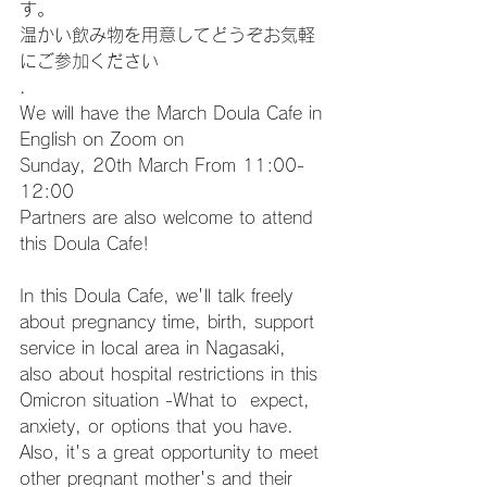
す。
温かい飲み物を用意してどうぞお気軽
にご参加ください
.
We will have the March Doula Cafe in 
English on Zoom on 
Sunday, 20th March From 11:00-
12:00 
Partners are also welcome to attend 
this Doula Cafe!
In this Doula Cafe, we'll talk freely 
about pregnancy time, birth, support 
service in local area in Nagasaki, 
also about hospital restrictions in this 
Omicron situation -What to  expect, 
anxiety, or options that you have. 
Also, it's a great opportunity to meet 
other pregnant mother's and their 