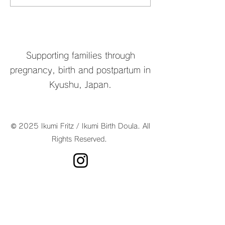
(Nagasaki Preg
Group)
Supporting families through
pregnancy, birth and postpartum in
Kyushu, Japan.
© 2025 Ikumi Fritz / Ikumi Birth Doula. All
Rights Reserved.