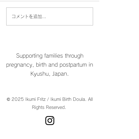
コメントを追加…
ながさき妊産婦の会
外国籍家族の支
(Nagasaki Pregnancy
て
Group)
Supporting families through
pregnancy, birth and postpartum in
Kyushu, Japan.
© 2025 Ikumi Fritz / Ikumi Birth Doula. All
Rights Reserved.