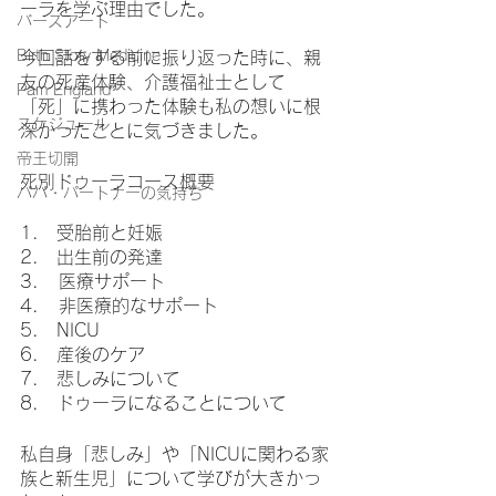
ーラを学ぶ理由でした。
バースアート
Birth Story Medicine
今回話をする前に振り返った時に、親
友の死産体験、介護福祉士として
Pam England
「死」に携わった体験も私の想いに根
スケジュール
深かったことに気づきました。
帝王切開
死別ドゥーラコース概要
パパ・パートナーの気持ち
1.　受胎前と妊娠
2.　出生前の発達
3.   医療サポート
4.   非医療的なサポート
5.　NICU
6.　産後のケア
7.　悲しみについて
8.　ドゥーラになることについて
私自身「悲しみ」や「NICUに関わる家
族と新生児」について学びが大きかっ