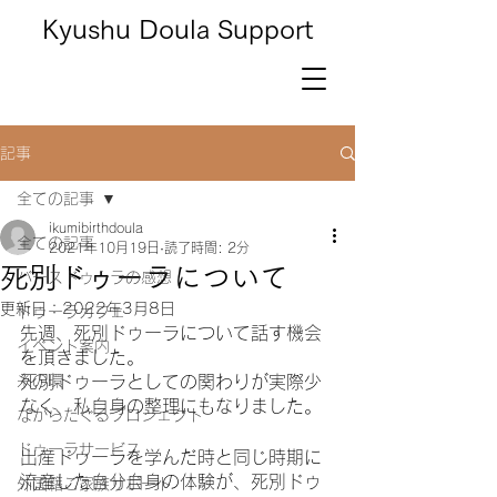
Kyushu Doula Support
記事
全ての記事
ikumibirthdoula
全ての記事
2021年10月19日
読了時間: 2分
死別ドゥーラについて
バースドゥーラの感想
更新日：
2022年3月8日
ドゥーラカフェ
先週、死別ドゥーラについて話す機会
イベント案内
を頂きました。
糸の環
死別ドゥーラとしての関わりが実際少
なく、私自身の整理にもなりました。
ながらたぐるプロジェクト
ドゥーラサービス
出産ドゥーラを学んだ時と同じ時期に
流産した自分自身の体験が、死別ドゥ
外国籍ご家族サポート