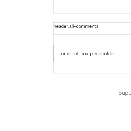
header.all-comments
comment-box.placeholder
お産の振り返りと子育てを想
う会
Suppo