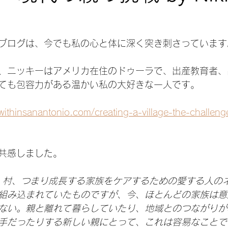
気持ち
ブログは、今でも私の心と体に深く突き刺さっています
、ニッキーはアメリカ在住のドゥーラで、出産教育者、
ても包容力がある温かい私の大好きな一人です。
mwithinsanantonio.com/creating-a-village-the-challen
共感しました。
、村、つまり成長する家族をケアするための愛する人の
組み込まれていたものですが、今、ほとんどの家族は意
ない。親と離れて暮らしていたり、地域とのつながりが
手だったりする新しい親にとって、これは容易なことで