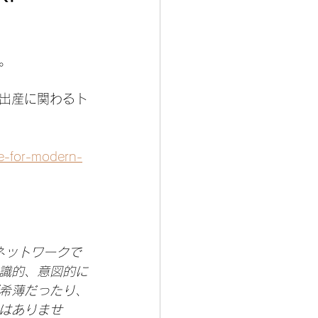
。
出産に関わるト
ge-for-modern-
ネットワークで
識的、意図的に
希薄だったり、
はありませ