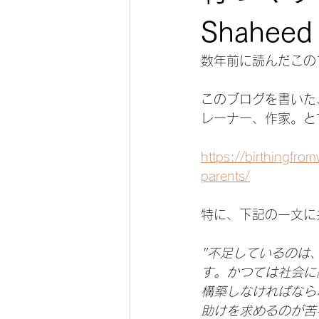
帝王切開
パパ・パートナーの
Shaheed
数年前に読んだこの
このブログを書いた
レーナー、作家。と
https://birthingfro
parents/
特に、下記の一文に
"不足しているのは
す。かつては社会に
構築しなければなら
助けを求めるのが苦