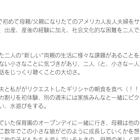
で初めて母親/父親になりたてのアメリカ人友人夫婦を
、出産、産後の経験に加え、社会文化的な困難を二人で
た二人の"新しい"両親の生活に様々な課題があること
ない小さなことに気づきがあり、二人（と、小さな一人
話をじっくり聴くことの大切さ。
夫と私ががリクエストしたギリシャの朝食を食べ（！！
カ割りを初体験、別の週末には家族みんなと一緒にピク
い、水遊びをする。
ていた保育園のオープンデイに一緒に行き、母親は他の
こ数年でこの小さな娘がどのように成長していくかを想
に他の子どもたちと遊んでいるときの、母親の美しく明