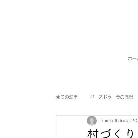
ホー
全ての記事
バースドゥーラの感想
ikumibirthdoula
2
ドゥーラサービス
外国籍ご家
村づくり -