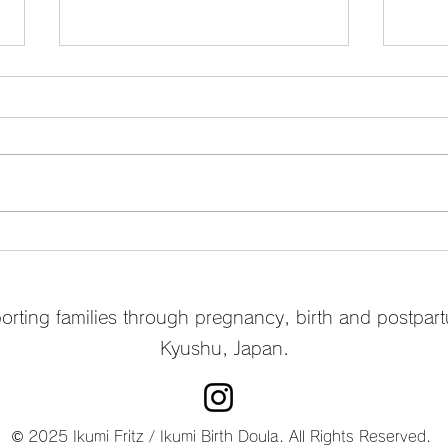
2月
ドゥーラ カフェ
rting families through pregnancy, birth and postpar
Kyushu, Japan.
© 2025 Ikumi Fritz / Ikumi Birth Doula. All Rights Reserved.