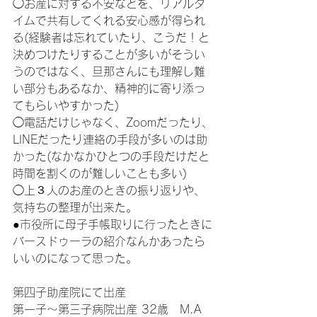
◯お産に対する不安などを、リアルタ
イムで共有してくれる安心感が得られ
る(経験者は忘れていたり、こうだ！と
決めつけたりすることが多いがそうい
うのではなく、旦那さんにも理解し難
い部分もあるなか、精神的に寄り添っ
てもらいやすかった)
◯電話だけじゃなく、Zoomだったり、
LINEだったり連絡の手段が多いのは助
かった(なかなかひとつの手段だけだと
時間を割くのが難しいことも多い)
◯上３人のお産のときの振り返りや、
気持ちの整理が出来た。
●市役所に母子手帳取りに行ったときに
バースドゥーラの紹介なんかあったら
いいのになって思った。
第四子助産院にて出産
第一子～第三子病院出産 32歳　M.A 