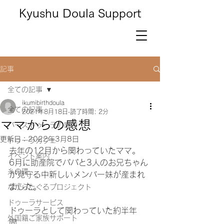
Kyushu Doula Support
記事
全ての記事
ikumibirthdoula
全ての記事
2021年8月18日
読了時間: 2分
ママからの感想
バースドゥーラの感想
更新日：
2022年3月8日
ドゥーラカフェ
去年の12月から関わっていたママ。
イベント案内
6月に助産院でパパと3人のお兄ちゃん
糸の環
が見守る中新しいメンバー妹が産まれ
ました。
ながらたぐるプロジェクト
ドゥーラサービス
ドゥーラとして関わっていた約半年
外国籍ご家族サポート
間。