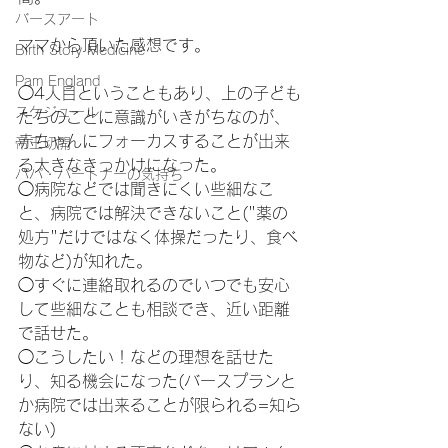
バースアート
ママから頂いた感想です。
Birth Story Medicine
Pam England
◯4人目ということもあり、上の子ども
スケジュール
たちのことに意識がいきがちなのが、
赤ちゃんにフォーカスすることが出来
帝王切開
る大きなきっかけになった。
パパ・パートナーの気持ち
◯病院などでは聞きにくい些細なこ
と、病院では解決できないこと("薬の
処方"だけではなく体操だったり、食べ
物など)が知れた。
◯すぐに連絡取れるのでいつでも安心
して些細なことも相談でき、近い距離
で話せた。
◯こうしたい！などの理想を話せた
り、知る機会になった(バースプランと
か病院では出来ることが限られる=知ら
ない)