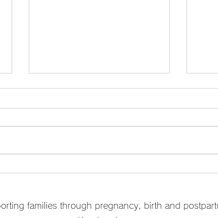
花と、つむぐ
『信
嶺麻
rting families through pregnancy, birth and postpar
話』