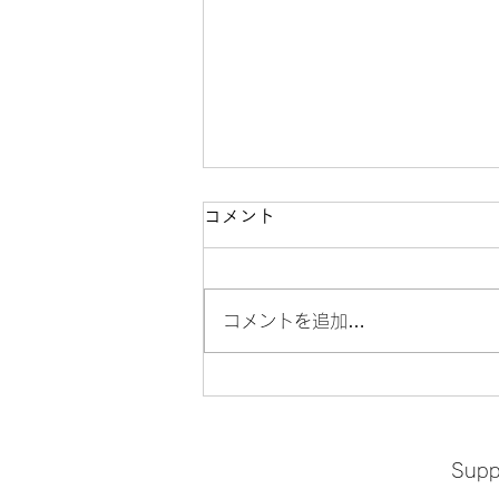
コメント
コメントを追加…
【信友智子×中島デコ×中島子
嶺麻によるお産と暮らしのお
Suppo
話】を終えて