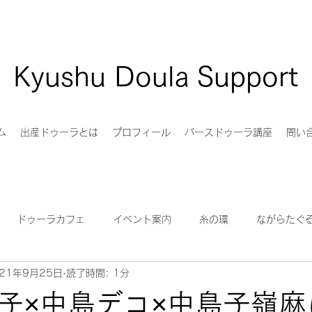
Kyushu Doula Support
ム
出産ドゥーラとは
プロフィール
バースドゥーラ講座
問い
ドゥーラカフェ
イベント案内
糸の環
ながらたぐ
021年9月25日
読了時間: 1分
族サポート
バースアート
Birth Story Medicine
Pam En
子×中島デコ×中島子嶺麻