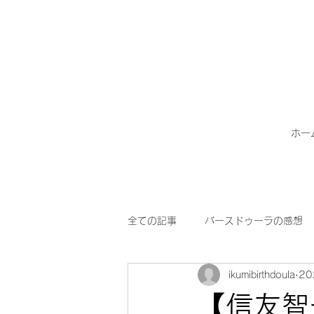
ホー
全ての記事
バースドゥーラの感想
ikumibirthdoula
2
ドゥーラサービス
外国籍ご家
【信友智