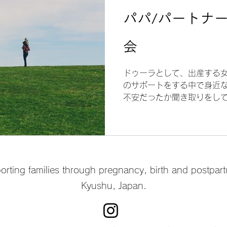
am England
スケジュール
帝王切開
パパ
パパ/パートナ
会
ドゥーラとして、出産する
のサポートをする中で身近
不安だったか聞き取りをし
く長崎のチームでもあり仲
先月から計画をしました。..
rting families through pregnancy, birth and postpar
Kyushu, Japan.