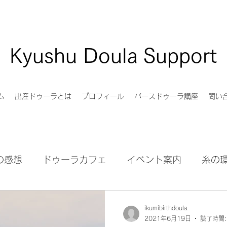
Kyushu Doula Support
ム
出産ドゥーラとは
プロフィール
バースドゥーラ講座
問い
の感想
ドゥーラカフェ
イベント案内
糸の
ドゥーラサービス
外国籍ご家族サポート
ikumibirthdoula
2021年6月19日
読了時間: