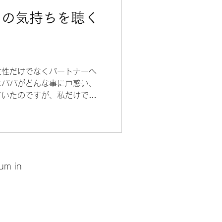
・パートナーの気持ち
ーの気持ちを聴く
女性だけでなくパートナーへ
なパパがどんな事に戸惑い、
ていたのですが、私だけでな
間の助産師とも共有したいと
.
tum in