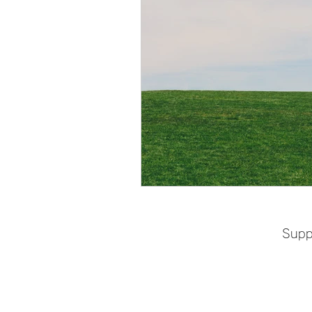
Birth Story Medicine
P
Suppo