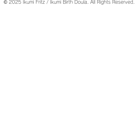
© 2025 Ikumi Fritz / Ikumi Birth Doula. All Rights Reserved.